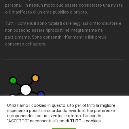
personali. In nessun modo può essere considerato una rivista
o il manifesto di un ente pubblico o privato.
Tutti i contenuti sono tutelati dalle leggi sul diritto d’autore e
non possono essere riprodotti né integralmente né
parzialmente. Sono consentiti riferimenti e link previa
consenso dell’autore.
Utilizziamo i cookies in questo sito per offrirti la migliore
esperienza possibile ricordando eventuali tue preferenze
riproponendole ad un eventuale ritorno. Cliccando
"ACCETTO" acconsenti all'uso di
TUTTI
i cookies.