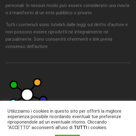
personali. In nessun modo può essere considerato una rivista
o il manifesto di un ente pubblico o privato.
Tutti i contenuti sono tutelati dalle leggi sul diritto d’autore e
non possono essere riprodotti né integralmente né
parzialmente. Sono consentiti riferimenti e link previa
consenso dell’autore.
Utilizziamo i cookies in questo sito per offrirti la migliore
esperienza possibile ricordando eventuali tue preferenze
riproponendole ad un eventuale ritorno. Cliccando
"ACCETTO" acconsenti all'uso di
TUTTI
i cookies.