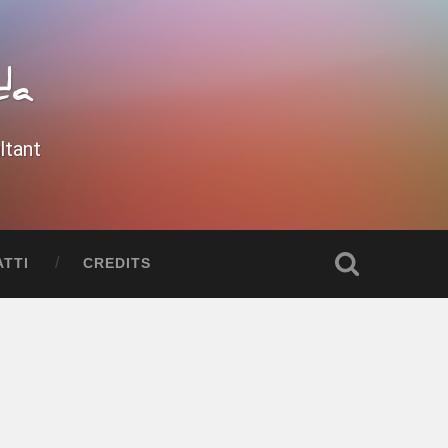
da
ltant
TTI
CREDITS