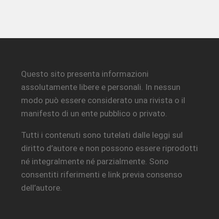
Questo sito presenta informazioni
assolutamente libere e personali. In nessun
modo può essere considerato una rivista o il
manifesto di un ente pubblico o privato.
Tutti i contenuti sono tutelati dalle leggi sul
diritto d’autore e non possono essere riprodotti
né integralmente né parzialmente. Sono
consentiti riferimenti e link previa consenso
dell’autore.