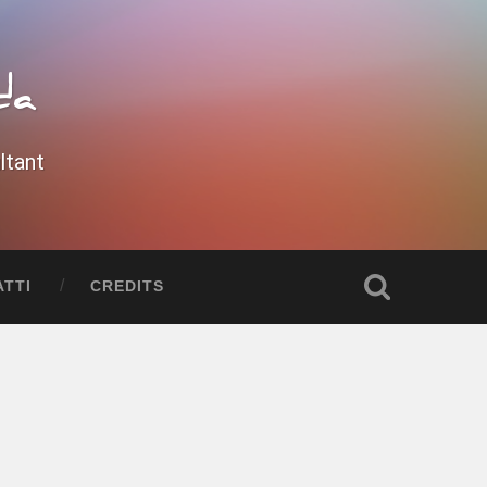
da
ltant
TTI
CREDITS